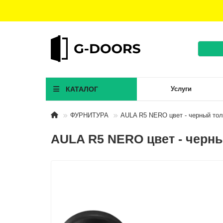
КАТАЛОГ
Услуги
ФУРНИТУРА
AULA R5 NERO цвет - черный тол
AULA R5 NERO цвет - черны