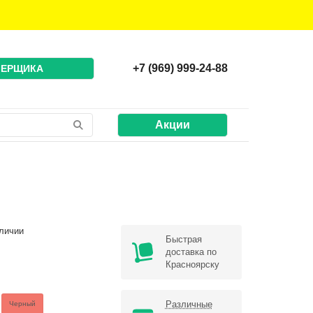
+7 (969) 999-24-88
МЕРЩИКА
Акции
личии
Быстрая
доставка по
Красноярску
Различные
Черный