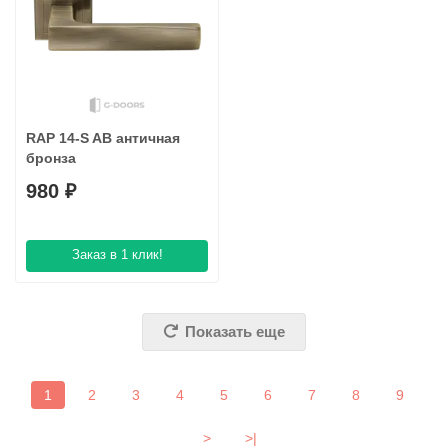
RAP 14-S AB античная
бронза
980 ₽
Заказ в 1 клик!
Показать еще
1
2
3
4
5
6
7
8
9
>
>|