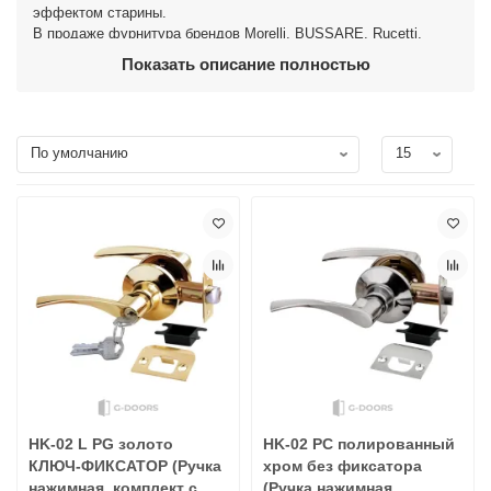
эффектом старины.
В продаже фурнитура брендов Morelli, BUSSARE, Rucetti,
Adden bau, AGB и других. У нас всегда низкие цены и широкий
Показать описание полностью
ассортимент в наличии на складе. Обеспечиваем быструю
доставку и профессиональную консультацию. На всю
фурнитуру действует гарантия качества.
HK-02 L PG золото
HK-02 PC полированный
КЛЮЧ-ФИКСАТОР (Ручка
хром без фиксатора
нажимная, комплект с
(Ручка нажимная,