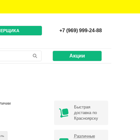
+7 (969) 999-24-88
МЕРЩИКА
Акции
личии
Быстрая
доставка по
Красноярску
Различные
ель