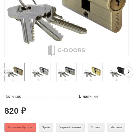
Наличие:
В наличии
820 ₽
Античная бронза
Хром
Черный никель
Золото
Черный