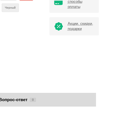
способы
оплаты
Черный
Акции, скидки,
подарки
Вопрос-ответ
0