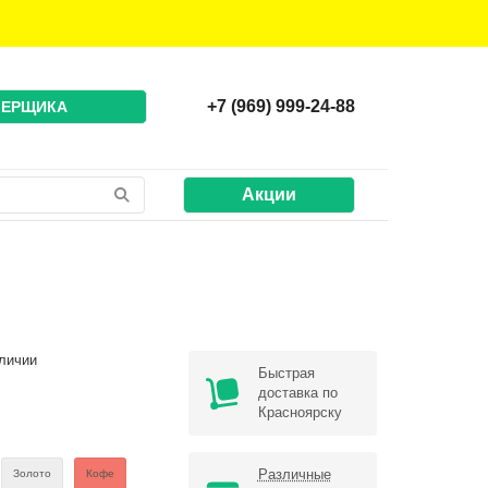
+7 (969) 999-24-88
МЕРЩИКА
Акции
личии
Быстрая
доставка по
Красноярску
Различные
Золото
Кофе