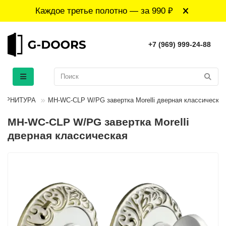
Каждое третье полотно — за 990 ₽
+7 (969) 999-24-88
ФУРНИТУРА
MH-WC-CLP W/PG завертка Morelli дверная классическая
MH-WC-CLP W/PG завертка Morelli
дверная классическая