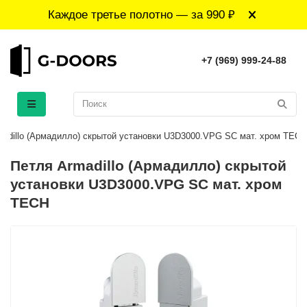
Каждое третье полотно — за 990 ₽
+7 (969) 999-24-88
madillo (Армадилло) скрытой установки U3D3000.VPG SC мат. хром TECH
Петля Armadillo (Армадилло) скрытой
установки U3D3000.VPG SC мат. хром
TECH