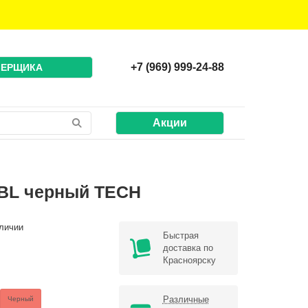
+7 (969) 999-24-88
МЕРЩИКА
Акции
 BL черный TECH
личии
Быстрая
доставка по
Красноярску
Различные
Черный