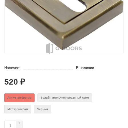
Наличие:
В наличии
520 ₽
Античная бронза
Белый никель/полированный хром
Мат.хром/хром
Черный