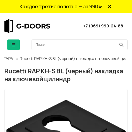
Каждое третье полотно — за 990 ₽
+7 (969) 999-24-88
НИТУРА
Rucetti RAP KH-S BL (черный) накладка на ключевой цили
Rucetti RAP KH-S BL (черный) накладка
на ключевой цилиндр