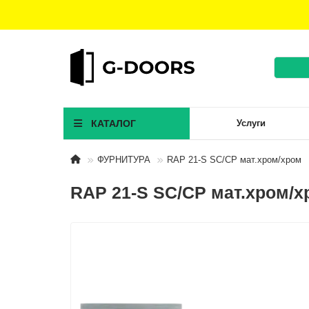
КАТАЛОГ
Услуги
ФУРНИТУРА
RAP 21-S SC/CP мат.хром/хром
RAP 21-S SC/CP мат.хром/х