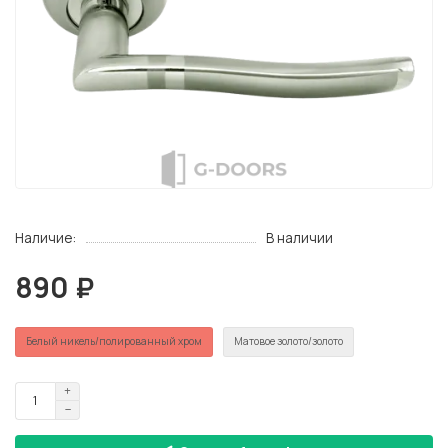
Наличие:
В наличии
890 ₽
Белый никель/полированный хром
Матовое золото/золото