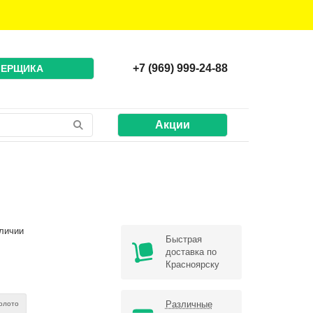
+7 (969) 999-24-88
МЕРЩИКА
Акции
личии
Быстрая
доставка по
Красноярску
Различные
олото