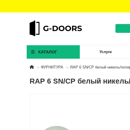
КАТАЛОГ
Услуги
ФУРНИТУРА
RAP 6 SN/CP белый никель/поли
RAP 6 SN/CP белый никель