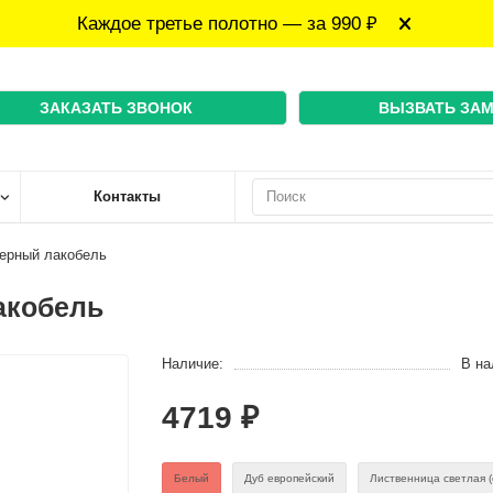
Каждое третье полотно — за 990 ₽
ЗАКАЗАТЬ ЗВОНОК
ВЫЗВАТЬ ЗА
Контакты
ерный лакобель
акобель
Наличие:
В на
4719 ₽
Белый
Дуб европейский
Лиственница светлая (