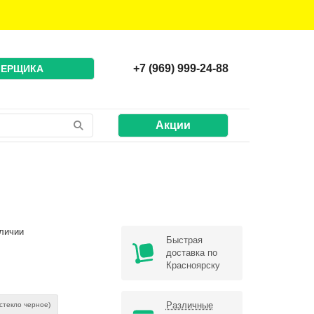
+7 (969) 999-24-88
МЕРЩИКА
Акции
личии
Быстрая
доставка по
Красноярску
Различные
стекло черное)