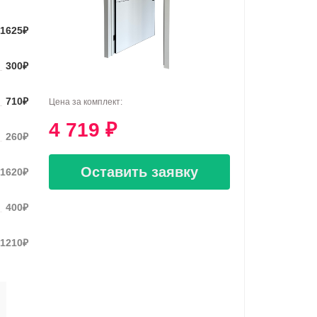
1625
₽
300
₽
710
₽
Цена за комплект:
4 719
₽
260
₽
Оставить заявку
1620
₽
400
₽
1210
₽