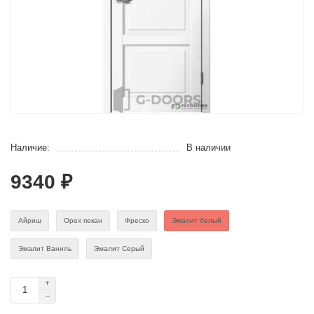
Наличие:
В наличии
9340 ₽
Айриш
Орех пекан
Фреско
Эмaлит белый
Эмалит Ваниль
Эмалит Серый