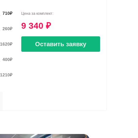
710
₽
Цена за комплект:
9 340
₽
260
₽
Оставить заявку
1620
₽
400
₽
1210
₽