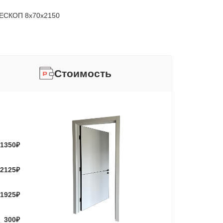
ЕСКОП 8х70х2150
Стоимость
1350
₽
2125
₽
1925
₽
300
₽