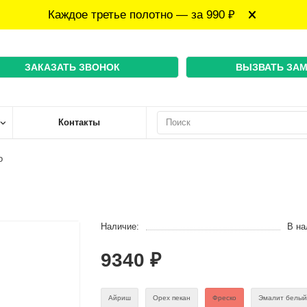
Каждое третье полотно — за 990 ₽
ЗАКАЗАТЬ ЗВОНОК
ВЫЗВАТЬ ЗА
Контакты
о
Наличие:
В на
9340 ₽
Айриш
Орех пекан
Фреско
Эмaлит белы