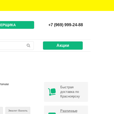
+7 (969) 999-24-88
МЕРЩИКА
Акции
личии
Быстрая
доставка по
Красноярску
Различные
й
Эмалит Ваниль