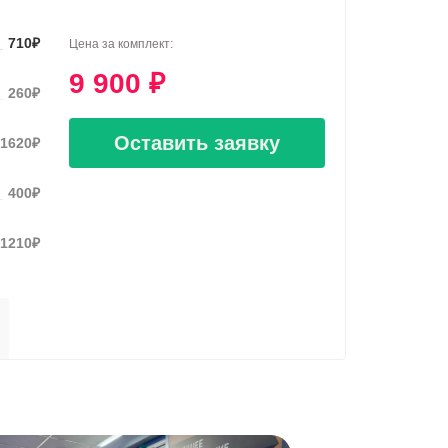
710
₽
Цена за комплект:
9 900
₽
260
₽
Оставить заявку
1620
₽
400
₽
1210
₽