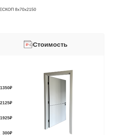
ЕСКОП 8х70х2150
Стоимость
1350
₽
2125
₽
1925
₽
300
₽