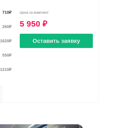
710
₽
Цена за комплект:
5 950
₽
260
₽
Оставить заявку
1620
₽
550
₽
1210
₽