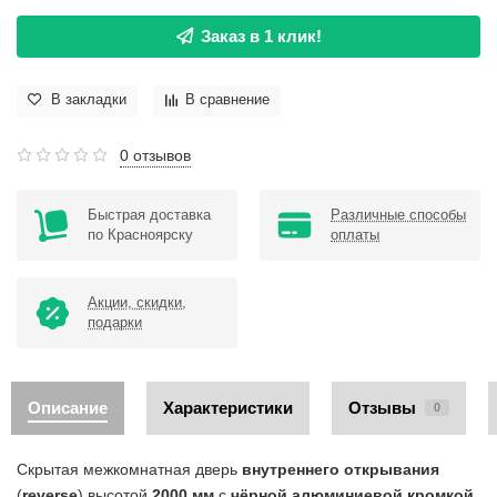
Заказ в 1 клик!
В закладки
В сравнение
0 отзывов
Быстрая доставка
Различные способы
по Красноярску
оплаты
Акции, скидки,
подарки
Описание
Характеристики
Отзывы
0
Скрытая межкомнатная дверь
внутреннего открывания
(
reverse
) высотой
2000 мм
с
чёрной алюминиевой кромкой