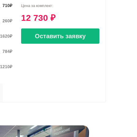
710
₽
Цена за комплект:
12 730
₽
260
₽
Оставить заявку
1620
₽
784
₽
1210
₽