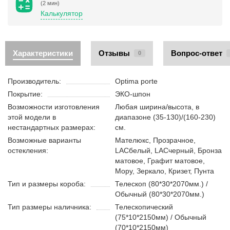
(2 мин)
Калькулятор
Характеристики
Отзывы
Вопрос-ответ
0
Производитель:
Optima porte
Покрытие:
ЭКО-шпон
Возможности изготовления
Любая ширина/высота, в
этой модели в
диапазоне (35-130)/(160-230)
нестандартных размерах:
см.
Возможные варианты
Мателюкс, Прозрачное,
остекления:
LACбелый, LACчерный, Бронза
матовое, Графит матовое,
Мору, Зеркало, Кризет, Пунта
Тип и размеры короба:
Телескоп (80*30*2070мм.) /
Обычный (80*30*2070мм.)
Тип размеры наличника:
Телескопический
(75*10*2150мм) / Обычный
(70*10*2150мм)