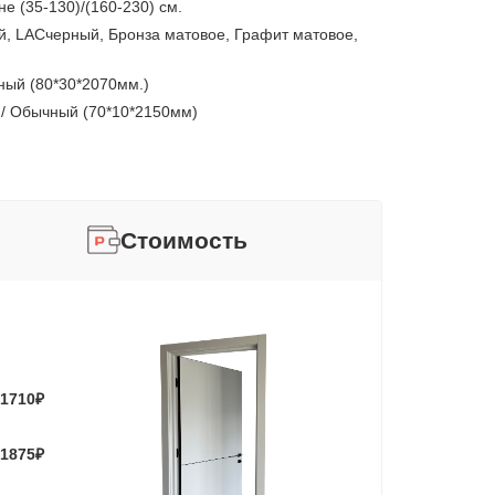
е (35-130)/(160-230) см.
, LACчерный, Бронза матовое, Графит матовое,
ный (80*30*2070мм.)
 / Обычный (70*10*2150мм)
Стоимость
1710
₽
1875
₽