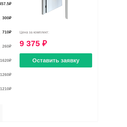
457.5
₽
300
₽
710
₽
Цена за комплект:
9 375
₽
260
₽
Оставить заявку
1620
₽
1260
₽
1210
₽