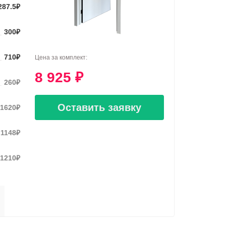
287.5
₽
300
₽
710
₽
Цена за комплект:
8 925
₽
260
₽
Оставить заявку
1620
₽
1148
₽
1210
₽