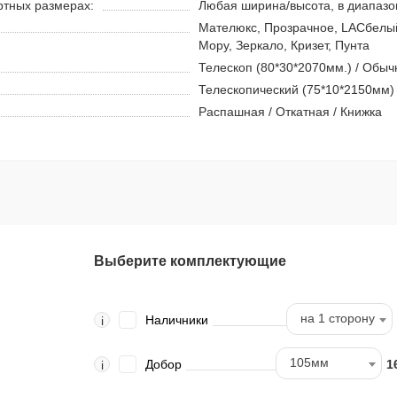
ртных размерах:
Любая ширина/высота, в диапазон
Мателюкс, Прозрачное, LACбелый
Мору, Зеркало, Кризет, Пунта
Телескоп (80*30*2070мм.) / Обыч
Телескопический (75*10*2150мм)
Распашная / Откатная / Книжка
Выберите комплектующие
на 1 сторону
Наличники
i
105мм
Добор
1
i