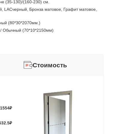
е (35-130)/(160-230) см.
, LACчерный, Бронза матовое, Графит матовое,
ный (80*30*2070мм.)
 / Обычный (70*10*2150мм)
Стоимость
1554
₽
632.5
₽