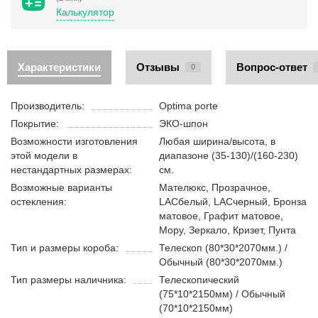
Калькулятор
Характеристики
Отзывы
Вопрос-ответ
0
Производитель:
Optima porte
Покрытие:
ЭКО-шпон
Возможности изготовления
Любая ширина/высота, в
этой модели в
диапазоне (35-130)/(160-230)
нестандартных размерах:
см.
Возможные варианты
Мателюкс, Прозрачное,
остекления:
LACбелый, LACчерный, Бронза
матовое, Графит матовое,
Мору, Зеркало, Кризет, Пунта
Тип и размеры короба:
Телескоп (80*30*2070мм.) /
Обычный (80*30*2070мм.)
Тип размеры наличника:
Телескопический
(75*10*2150мм) / Обычный
(70*10*2150мм)