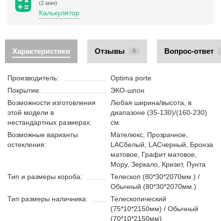
(2 мин)
Калькулятор
Характеристики
Отзывы
Вопрос-ответ
0
Производитель:
Optima porte
Покрытие:
ЭКО-шпон
Возможности изготовления
Любая ширина/высота, в
этой модели в
диапазоне (35-130)/(160-230)
нестандартных размерах:
см.
Возможные варианты
Мателюкс, Прозрачное,
остекления:
LACбелый, LACчерный, Бронза
матовое, Графит матовое,
Мору, Зеркало, Кризет, Пунта
Тип и размеры короба:
Телескоп (80*30*2070мм.) /
Обычный (80*30*2070мм.)
Тип размеры наличника:
Телескопический
(75*10*2150мм) / Обычный
(70*10*2150мм)