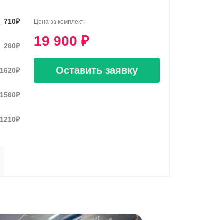
710
₽
Цена за комплект:
19 900
₽
260
₽
Оставить заявку
1620
₽
1560
₽
1210
₽