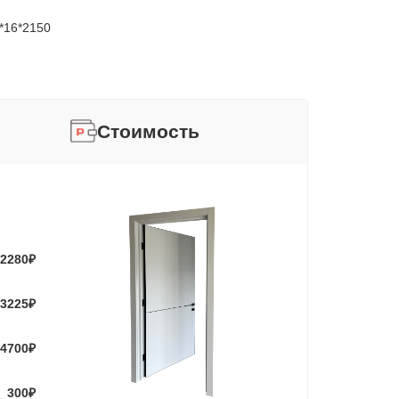
0*16*2150
Стоимость
2280
₽
3225
₽
4700
₽
300
₽