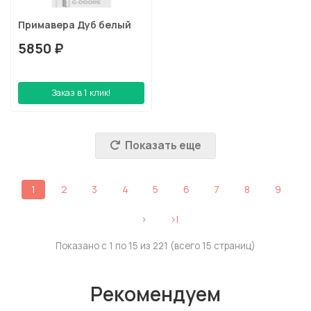
Примавера Дуб белый
5850 ₽
Заказ в 1 клик!
Показать еще
1
2
3
4
5
6
7
8
9
>
>|
Показано с 1 по 15 из 221 (всего 15 страниц)
Рекомендуем