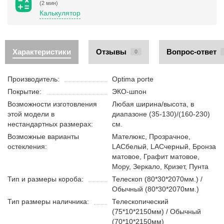
(2 мин)
Калькулятор
Характеристики
Отзывы
Вопрос-ответ
0
Производитель:
Optima porte
Покрытие:
ЭКО-шпон
Возможности изготовления
Любая ширина/высота, в
этой модели в
диапазоне (35-130)/(160-230)
нестандартных размерах:
см.
Возможные варианты
Мателюкс, Прозрачное,
остекления:
LACбелый, LACчерный, Бронза
матовое, Графит матовое,
Мору, Зеркало, Кризет, Пунта
Тип и размеры короба:
Телескоп (80*30*2070мм.) /
Обычный (80*30*2070мм.)
Тип размеры наличника:
Телескопический
(75*10*2150мм) / Обычный
(70*10*2150мм)