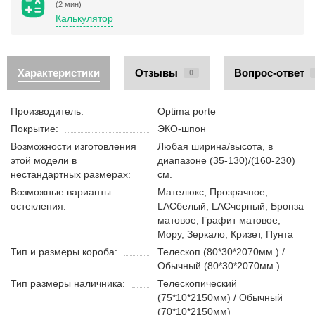
(2 мин)
Калькулятор
Характеристики
Отзывы
Вопрос-ответ
0
Производитель:
Optima porte
Покрытие:
ЭКО-шпон
Возможности изготовления
Любая ширина/высота, в
этой модели в
диапазоне (35-130)/(160-230)
нестандартных размерах:
см.
Возможные варианты
Мателюкс, Прозрачное,
остекления:
LACбелый, LACчерный, Бронза
матовое, Графит матовое,
Мору, Зеркало, Кризет, Пунта
Тип и размеры короба:
Телескоп (80*30*2070мм.) /
Обычный (80*30*2070мм.)
Тип размеры наличника:
Телескопический
(75*10*2150мм) / Обычный
(70*10*2150мм)