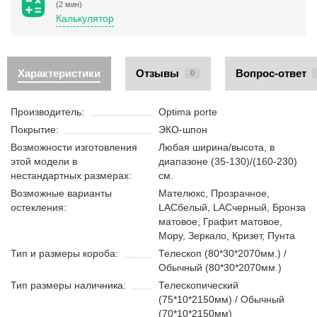
(2 мин)
Калькулятор
Характеристики
Отзывы
Вопрос-ответ
0
Производитель:
Optima porte
Покрытие:
ЭКО-шпон
Возможности изготовления
Любая ширина/высота, в
этой модели в
диапазоне (35-130)/(160-230)
нестандартных размерах:
см.
Возможные варианты
Мателюкс, Прозрачное,
остекления:
LACбелый, LACчерный, Бронза
матовое, Графит матовое,
Мору, Зеркало, Кризет, Пунта
Тип и размеры короба:
Телескоп (80*30*2070мм.) /
Обычный (80*30*2070мм.)
Тип размеры наличника:
Телескопический
(75*10*2150мм) / Обычный
(70*10*2150мм)