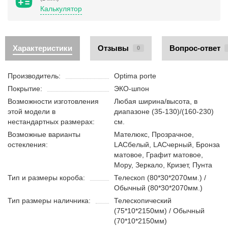
Калькулятор
Характеристики
Отзывы
Вопрос-ответ
0
Производитель:
Optima porte
Покрытие:
ЭКО-шпон
Возможности изготовления
Любая ширина/высота, в
этой модели в
диапазоне (35-130)/(160-230)
нестандартных размерах:
см.
Возможные варианты
Мателюкс, Прозрачное,
остекления:
LACбелый, LACчерный, Бронза
матовое, Графит матовое,
Мору, Зеркало, Кризет, Пунта
Тип и размеры короба:
Телескоп (80*30*2070мм.) /
Обычный (80*30*2070мм.)
Тип размеры наличника:
Телескопический
(75*10*2150мм) / Обычный
(70*10*2150мм)