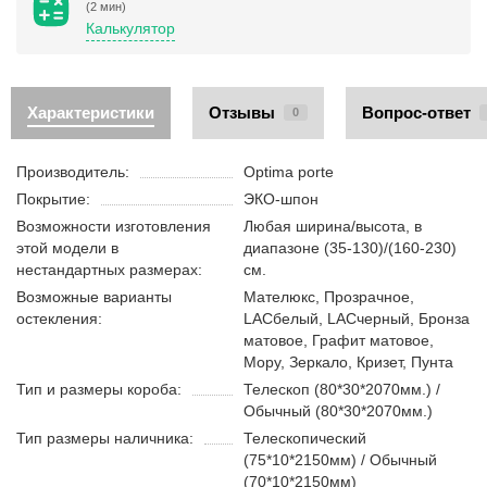
(2 мин)
Калькулятор
Характеристики
Отзывы
Вопрос-ответ
0
Производитель:
Optima porte
Покрытие:
ЭКО-шпон
Возможности изготовления
Любая ширина/высота, в
этой модели в
диапазоне (35-130)/(160-230)
нестандартных размерах:
см.
Возможные варианты
Мателюкс, Прозрачное,
остекления:
LACбелый, LACчерный, Бронза
матовое, Графит матовое,
Мору, Зеркало, Кризет, Пунта
Тип и размеры короба:
Телескоп (80*30*2070мм.) /
Обычный (80*30*2070мм.)
Тип размеры наличника:
Телескопический
(75*10*2150мм) / Обычный
(70*10*2150мм)