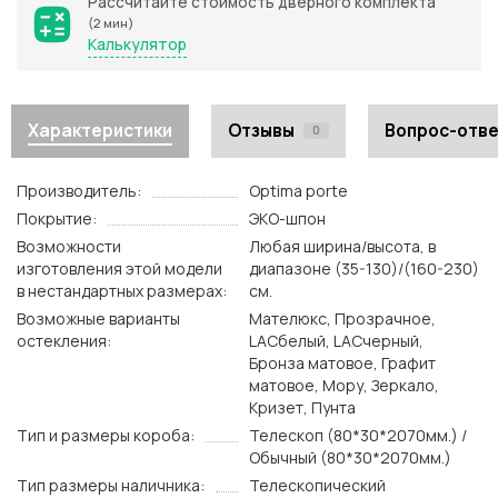
Рассчитайте стоимость дверного комплекта
(2 мин)
Калькулятор
Характеристики
Отзывы
Вопрос-отв
0
Производитель:
Optima porte
Покрытие:
ЭКО-шпон
Возможности
Любая ширина/высота, в
изготовления этой модели
диапазоне (35-130)/(160-230)
в нестандартных размерах:
см.
Возможные варианты
Мателюкс, Прозрачное,
остекления:
LACбелый, LACчерный,
Бронза матовое, Графит
матовое, Мору, Зеркало,
Кризет, Пунта
Тип и размеры короба:
Телескоп (80*30*2070мм.) /
Обычный (80*30*2070мм.)
Тип размеры наличника:
Телескопический