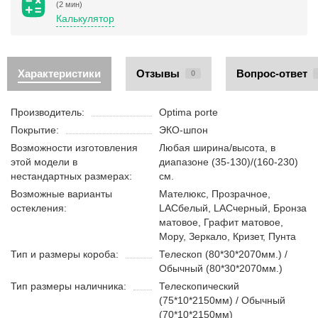
(2 мин)
Калькулятор
Характеристики
Отзывы
Вопрос-ответ
0
Производитель:
Optima porte
Покрытие:
ЭКО-шпон
Возможности изготовления
Любая ширина/высота, в
этой модели в
диапазоне (35-130)/(160-230)
нестандартных размерах:
см.
Возможные варианты
Мателюкс, Прозрачное,
остекления:
LACбелый, LACчерный, Бронза
матовое, Графит матовое,
Мору, Зеркало, Кризет, Пунта
Тип и размеры короба:
Телескоп (80*30*2070мм.) /
Обычный (80*30*2070мм.)
Тип размеры наличника:
Телескопический
(75*10*2150мм) / Обычный
(70*10*2150мм)