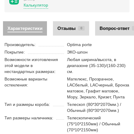
Калькулятор
Характеристики
Отзывы
Вопрос-ответ
0
Производитель:
Optima porte
Покрытие:
ЭКО-шпон
Возможности изготовления
Любая ширина/высота, в
этой модели в
диапазоне (35-130)/(160-230)
нестандартных размерах:
см.
Возможные варианты
Мателюкс, Прозрачное,
остекления:
LACбелый, LACчерный, Бронза
матовое, Графит матовое,
Мору, Зеркало, Кризет, Пунта
Тип и размеры короба:
Телескоп (80*30*2070мм.) /
Обычный (80*30*2070мм.)
Тип размеры наличника:
Телескопический
(75*10*2150мм) / Обычный
(70*10*2150мм)