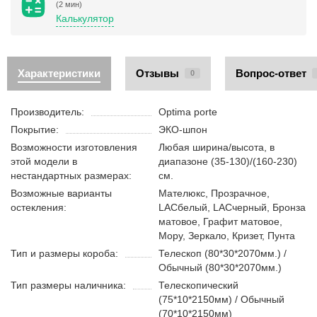
(2 мин)
Калькулятор
Характеристики
Отзывы
Вопрос-ответ
0
Производитель:
Optima porte
Покрытие:
ЭКО-шпон
Возможности изготовления
Любая ширина/высота, в
этой модели в
диапазоне (35-130)/(160-230)
нестандартных размерах:
см.
Возможные варианты
Мателюкс, Прозрачное,
остекления:
LACбелый, LACчерный, Бронза
матовое, Графит матовое,
Мору, Зеркало, Кризет, Пунта
Тип и размеры короба:
Телескоп (80*30*2070мм.) /
Обычный (80*30*2070мм.)
Тип размеры наличника:
Телескопический
(75*10*2150мм) / Обычный
(70*10*2150мм)