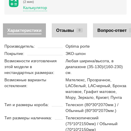
(2 мин)
Калькулятор
Характеристики
Отзывы
Вопрос-ответ
0
Производитель:
Optima porte
Покрытие:
ЭКО-шпон
Возможности изготовления
Любая ширина/высота, в
этой модели в
диапазоне (35-130)/(160-230)
нестандартных размерах:
см.
Возможные варианты
Мателюкс, Прозрачное,
остекления:
LACбелый, LACчерный, Бронза
матовое, Графит матовое,
Мору, Зеркало, Кризет, Пунта
Тип и размеры короба:
Телескоп (80*30*2070мм.) /
Обычный (80*30*2070мм.)
Тип размеры наличника:
Телескопический
(75*10*2150мм) / Обычный
(70*10*2150мм)