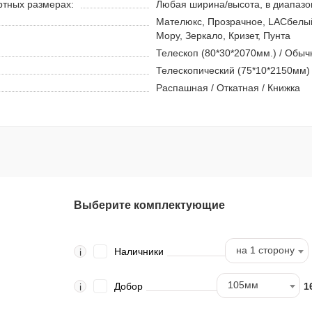
ртных размерах:
Любая ширина/высота, в диапазон
Мателюкс, Прозрачное, LACбелый
Мору, Зеркало, Кризет, Пунта
Телескоп (80*30*2070мм.) / Обыч
Телескопический (75*10*2150мм)
Распашная / Откатная / Книжка
Выберите комплектующие
на 1 сторону
Наличники
i
105мм
Добор
1
i