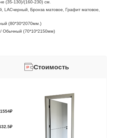
е (35-130)/(160-230) см.
, LACчерный, Бронза матовое, Графит матовое,
ный (80*30*2070мм.)
 / Обычный (70*10*2150мм)
Стоимость
1554
₽
632.5
₽