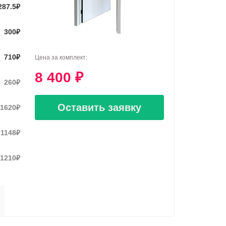
287.5
₽
300
₽
710
₽
Цена за комплект:
8 400
₽
260
₽
Оставить заявку
1620
₽
1148
₽
1210
₽