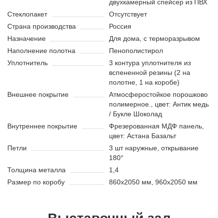
двухкамерный спейсер из ПВХ
Стеклопакет
Отсутствует
Страна производства
Россия
Назначение
Для дома, с терморазрывом
Наполнение полотна
Пенополистирол
Уплотнитель
3 контура уплотнителя из
вспененной резины (2 на
полотне, 1 на коробе)
Внешнее покрытие
Атмосферостойкое порошково
полимерное., цвет: Антик медь
/ Букле Шоколад
Внутреннее покрытие
Фрезерованная МДФ панель,
цвет: Астана Базальт
Петли
3 шт наружные, открывание
180°
Толщина металла
1,4
Размер по коробу
860х2050 мм, 960х2050 мм