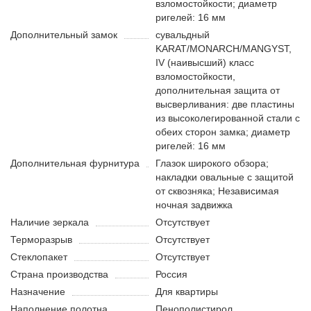
взломостойкости; диаметр
ригелей: 16 мм
Дополнительный замок
сувальдный
KARAT/MONARCH/MANGYST,
IV (наивысший) класс
взломостойкости,
дополнительная защита от
высверливания: две пластины
из высоколегированной стали с
обеих сторон замка; диаметр
ригелей: 16 мм
Дополнительная фурнитура
Глазок широкого обзора;
накладки овальные с защитой
от сквозняка; Независимая
ночная задвижка
Наличие зеркала
Отсутствует
Терморазрыв
Отсутствует
Стеклопакет
Отсутствует
Страна производства
Россия
Назначение
Для квартиры
Наполнение полотна
Пенополистирол