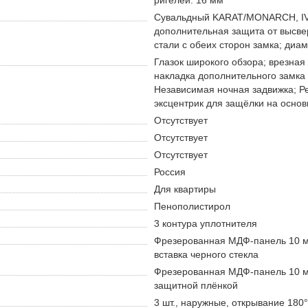
ригелей: 16 мм
Сувальдный KARAT/MONARCH, IV 
дополнительная защита от высве
стали с обеих сторон замка; диа
Глазок широкого обзора; врезная
накладка дополнительного замка с
Независимая ночная задвижка; Р
эксцентрик для защёлки на основ
Отсутствует
Отсутствует
Отсутствует
Россия
Для квартиры
Пенополистирол
3 контура уплотнителя
Фрезерованная МДФ-панель 10 мм
вставка черного стекла
Фрезерованная МДФ-панель 10 мм
защитной плёнкой
3 шт., наружные, открывание 180°