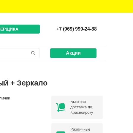
+7 (969) 999-24-88
МЕРЩИКА
Акции
ый + Зеркало
личии
Быстрая
доставка по
Красноярску
Различные