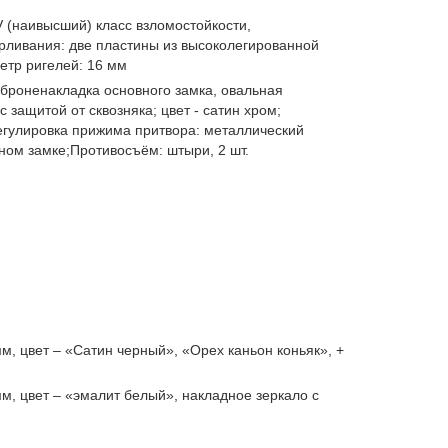
(наивысший) класс взломостойкости,
рливания: две пластины из высоколегированной
метр ригелей: 16 мм
 броненакладка основного замка, овальная
 защитой от сквозняка; цвет - сатин хром;
егулировка прижима притвора: металлический
ном замке;Противосъём: штыри, 2 шт.
, цвет – «Сатин черный», «Орех каньон коньяк», +
, цвет – «эмалит белый», накладное зеркало с