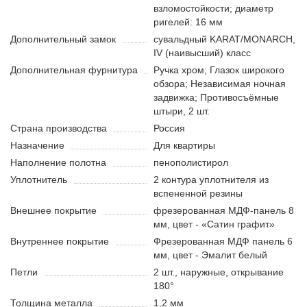
взломостойкости; диаметр
ригелей: 16 мм
Дополнительный замок
сувальдный KARAT/MONARCH,
IV (наивысший) класс
Дополнительная фурнитура
Ручка хром; Глазок широкого
обзорa; Независимая ночная
задвижка; Противосъёмные
штыри, 2 шт.
Страна производства
Россия
Назначение
Для квартиры
Наполнение полотна
пенополистирол
Уплотнитель
2 контура уплотнителя из
вспененной резины
Внешнее покрытие
фрезерованная МДФ-панель 8
мм, цвет - «Сатин графит»
Внутреннее покрытие
Фрезерованная МДФ панель 6
мм, цвет - Эмалит белый
Петли
2 шт., наружные, открывание
180°
Толщина металла
1,2 мм