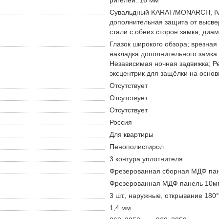
ригелей: 16 мм
Сувальдный KARAT/MONARCH, IV 
дополнительная защита от высве
стали с обеих сторон замка; диа
Глазок широкого обзора; врезная
накладка дополнительного замка с
Независимая ночная задвижка; Р
эксцентрик для защёлки на основ
Отсутствует
Отсутствует
Отсутствует
Россия
Для квартиры
Пенополистирол
3 контура уплотнителя
Фрезерованная сборная МДФ пане
Фрезерованная МДФ панель 10мм,
3 шт., наружные, открывание 180°
1,4 мм