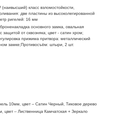
(наивысший) класс взломостойкости,
рливания: две пластины из высоколегированной
метр ригелей: 16 мм
 броненакладка основного замка, овальная
 защитой от сквозняка; цвет - сатин хром;
егулировка прижима притвора: металлический
ном замке;Противосъём: штыри, 2 шт.
ль 10мм, цвет – Сатин Черный, Тиковое дерево
 цвет – Лиственница Камчатская + Зеркало