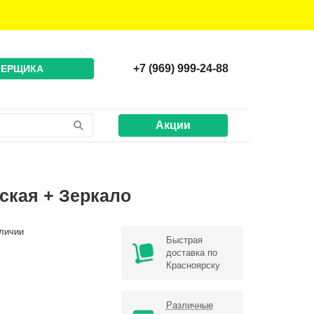
+7 (969) 999-24-88
МЕРЩИКА
Акции
ская + Зеркало
личии
Быстрая
доставка по
Красноярску
Различные