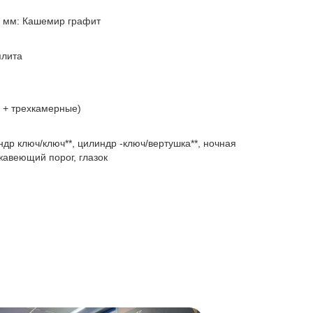
2 мм: Кашемир графит
плита
е + трехкамерные)
др ключ/ключ**, цилиндр -ключ/вертушка**, ночная
жавеющий порог, глазок