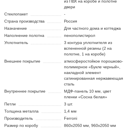
из ПВХ на коробе и полотне
двери
Стеклопакет
-
Страна производства
Россия
Назначение
Для частного дома и коттеджа
Наполнение полотна
пенополистирол
Уплотнитель
3 контура уплотнителя из
вспененной резины (2 на
полотне, 1 на коробе)
Внешнее покрытие
атмосферостойкое порошково-
полимерное «Букле черный»,
накладной элемент
сатинированная нержавеющая
сталь
Внутреннее покрытие
МДФ-панель 10 мм, цвет
пленки «Сосна белая»
Петли
3 шт.
Толщина металла
1,4 мм
Производитель
Ferroni
Размер по коробу
860х2050 мм, 960х2050 мм