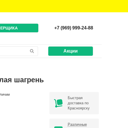
+7 (969) 999-24-88
МЕРЩИКА
Акции
елая шагрень
личии
Быстрая
доставка по
Красноярску
Различные