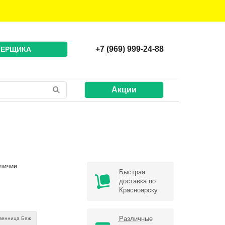
+7 (969) 999-24-88
МЕРЩИКА
Акции
личии
Быстрая
доставка по
Красноярску
Различные
венница Беж