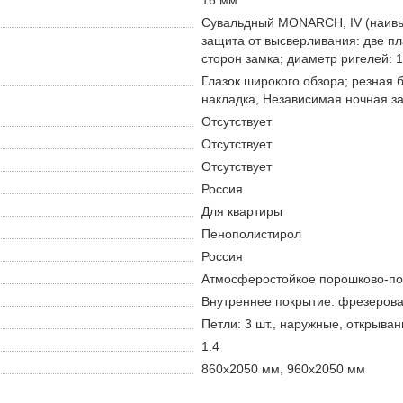
16 мм
Сувальдный MONARCH, IV (наивы
защита от высверливания: две пл
сторон замка; диаметр ригелей: 
Глазок широкого обзора; резная 
накладка, Независимая ночная з
Отсутствует
Отсутствует
Отсутствует
Россия
Для квартиры
Пенополистирол
Россия
Атмосферостойкое порошково-по
Внутреннее покрытие: фрезерова
Петли: 3 шт., наружные, открыван
1.4
860х2050 мм, 960х2050 мм