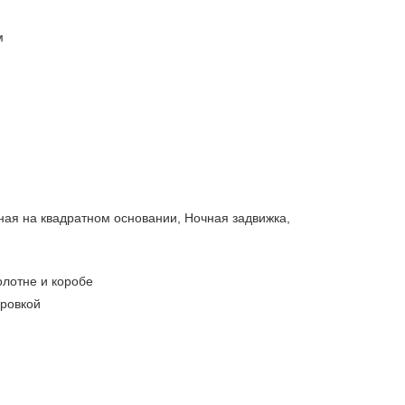
м
ная на квадратном основании, Ночная задвижка,
лотне и коробе
ировкой