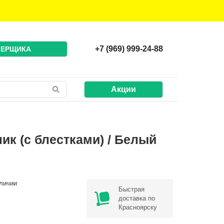
+7 (969) 999-24-88
МЕРЩИКА
Акции
ик (с блестками) / Белый
личии
Быстрая
доставка по
Красноярску