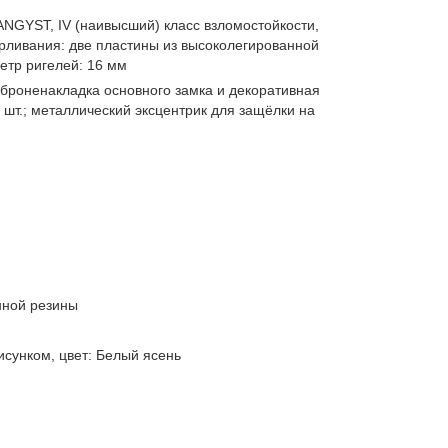
YST, IV (наивысший) класс взломостойкости,
рливания: две пластины из высоколегированной
метр ригелей: 16 мм
 броненакладка основного замка и декоративная
 шт.; металлический эксцентрик для защёлки на
нной резины
сунком, цвет: Белый ясень