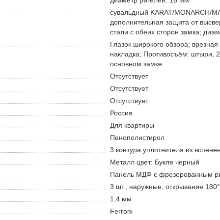
диаметр ригелей: 16 мм
сувальдный KARAT/MONARCH/MANG
дополнительная защита от высве
стали с обеих сторон замка; диа
Глазок широкого обзора; врезная
накладка; Противосъём: штыри, 2
основном замке
Отсутствует
Отсутствует
Отсутствует
Россия
Для квартиры
Пенополистирол
3 контура уплотнителя из вспене
Металл цвет: Букле черный
Панель МДФ с фрезерованным ри
3 шт., наружные, открывание 180°
1,4 мм
Ferroni