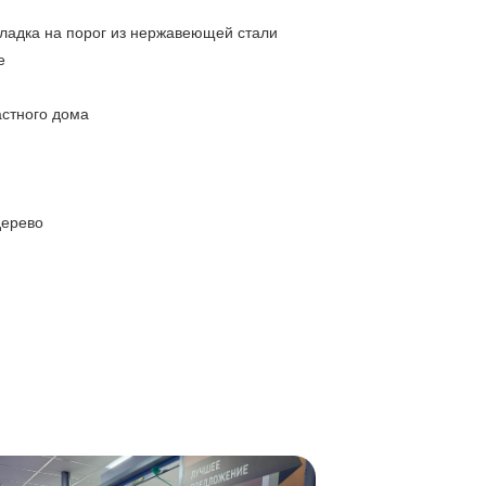
кладка на порог из нержавеющей стали
е
астного дома
дерево